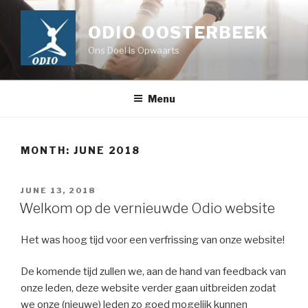
Skip
to
ODIO OOSTERBEEK
content
Ons Doel Is Opwaarts
Menu
MONTH:
JUNE 2018
POSTED
JUNE 13, 2018
ON
Welkom op de vernieuwde Odio website
Het was hoog tijd voor een verfrissing van onze website!
De komende tijd zullen we, aan de hand van feedback van
onze leden, deze website verder gaan uitbreiden zodat
we onze (nieuwe) leden zo goed mogelijk kunnen